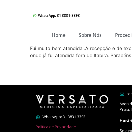
WhatsApp: 31 3831-3393
Home
Sobre Nós
Proced
Fui muito bem atendida .A recepção é de excel
onde já fui atendida fora de Itabira. Parabéns
co
Avenida
Praia, 
WhatsApp: 31 3831-3393
Horár
Política de Privacidade
Segund