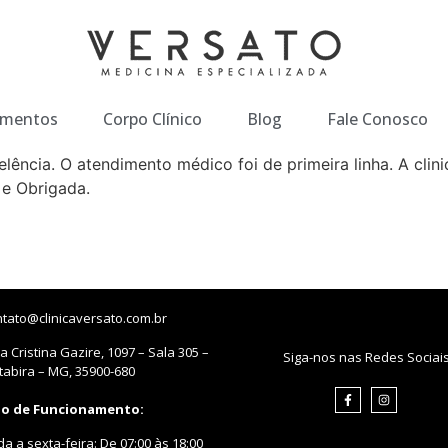
imentos
Corpo Clínico
Blog
Fale Conosco
ência. O atendimento médico foi de primeira linha. A clini
 e Obrigada.
ntato@clinicaversato.com.br
 Cristina Gazire, 1097 – Sala 305 –
Siga-nos nas Redes Sociai
Itabira – MG, 35900-680
io de Funcionamento:
a a sexta-feira: De 07:00 às 18:00