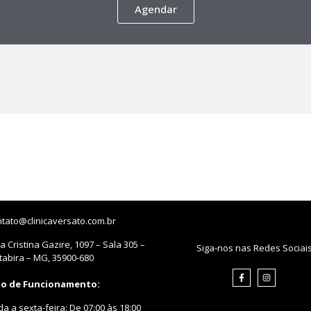
Agendar
ntato@clinicaversato.com.br
 Cristina Gazire, 1097 – Sala 305 –
Siga-nos nas Redes Sociai
Itabira – MG, 35900-680
io de Funcionamento:
a a sexta-feira: De 07:00 às 18:00