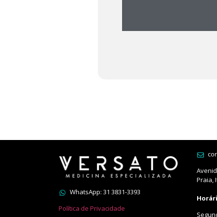
co
Avenida
Praia, 
WhatsApp: 31 3831-3393
Horár
Política de Privacidade
Segund